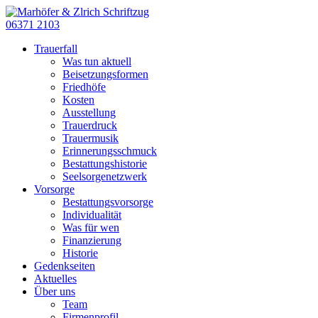
06371 2103
Trauerfall
Was tun aktuell
Beisetzungsformen
Friedhöfe
Kosten
Ausstellung
Trauerdruck
Trauermusik
Erinnerungsschmuck
Bestattungshistorie
Seelsorgenetzwerk
Vorsorge
Bestattungsvorsorge
Individualität
Was für wen
Finanzierung
Historie
Gedenkseiten
Aktuelles
Über uns
Team
Firmenprofil