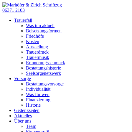
06371 2103
Trauerfall
Was tun aktuell
Beisetzungsformen
Friedhöfe
Kosten
Ausstellung
Trauerdruck
Trauermusik
Erinnerungsschmuck
Bestattungshistorie
Seelsorgenetzwerk
Vorsorge
Bestattungsvorsorge
Individualität
Was für wen
Finanzierung
Historie
Gedenkseiten
Aktuelles
Über uns
Team
Firmenprofil