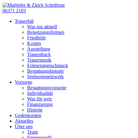
06371 2103
Trauerfall
Was tun aktuell
Beisetzungsformen
Friedhöfe
Kosten
Ausstellung
Trauerdruck
Trauermusik
Erinnerungsschmuck
Bestattungshistorie
Seelsorgenetzwerk
Vorsorge
Bestattungsvorsorge
Individualität
Was für wen
Finanzierung
Historie
Gedenkseiten
Aktuelles
Über uns
Team
Firmenprofil