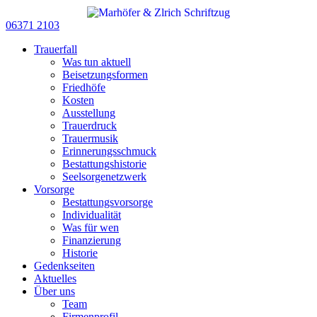
06371 2103
Trauerfall
Was tun aktuell
Beisetzungsformen
Friedhöfe
Kosten
Ausstellung
Trauerdruck
Trauermusik
Erinnerungsschmuck
Bestattungshistorie
Seelsorgenetzwerk
Vorsorge
Bestattungsvorsorge
Individualität
Was für wen
Finanzierung
Historie
Gedenkseiten
Aktuelles
Über uns
Team
Firmenprofil