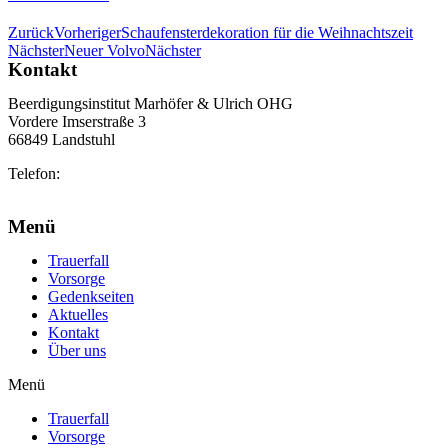
Zurück
Vorheriger
Schaufensterdekoration für die Weihnachtszeit
Nächster
Neuer Volvo
Nächster
Kontakt
Beerdigungsinstitut Marhöfer & Ulrich OHG
Vordere Imserstraße 3
66849 Landstuhl
Telefon:
06371 2103
info@marhoefer-ulrich.de
Menü
Trauerfall
Vorsorge
Gedenkseiten
Aktuelles
Kontakt
Über uns
Menü
Trauerfall
Vorsorge