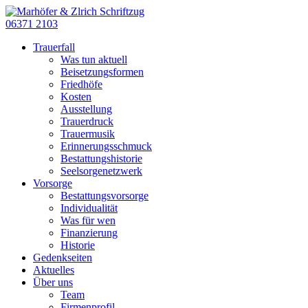
06371 2103
Trauerfall
Was tun aktuell
Beisetzungsformen
Friedhöfe
Kosten
Ausstellung
Trauerdruck
Trauermusik
Erinnerungsschmuck
Bestattungshistorie
Seelsorgenetzwerk
Vorsorge
Bestattungsvorsorge
Individualität
Was für wen
Finanzierung
Historie
Gedenkseiten
Aktuelles
Über uns
Team
Firmenprofil