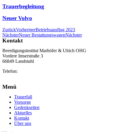
Trauerbegleitung
Neuer Volvo
Zurück
Vorheriger
Betriebsausflug 2023
Nächster
Neuer Bestattungswagen
Nächster
Kontakt
Beerdigungsinstitut Marhöfer & Ulrich OHG
Vordere Imserstraße 3
66849 Landstuhl
Telefon:
06371 2103
info@marhoefer-ulrich.de
Menü
Trauerfall
Vorsorge
Gedenkseiten
Aktuelles
Kontakt
Über uns