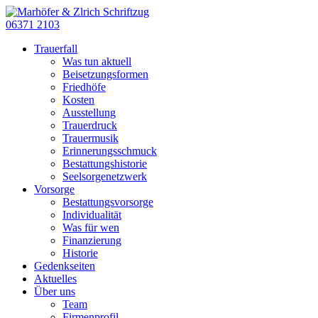
06371 2103
Trauerfall
Was tun aktuell
Beisetzungsformen
Friedhöfe
Kosten
Ausstellung
Trauerdruck
Trauermusik
Erinnerungsschmuck
Bestattungshistorie
Seelsorgenetzwerk
Vorsorge
Bestattungsvorsorge
Individualität
Was für wen
Finanzierung
Historie
Gedenkseiten
Aktuelles
Über uns
Team
Firmenprofil