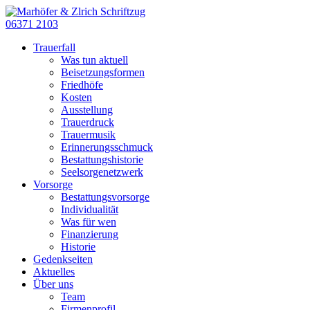
06371 2103
Trauerfall
Was tun aktuell
Beisetzungsformen
Friedhöfe
Kosten
Ausstellung
Trauerdruck
Trauermusik
Erinnerungsschmuck
Bestattungshistorie
Seelsorgenetzwerk
Vorsorge
Bestattungsvorsorge
Individualität
Was für wen
Finanzierung
Historie
Gedenkseiten
Aktuelles
Über uns
Team
Firmenprofil