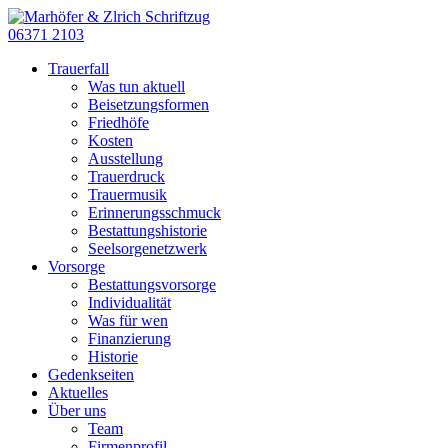
06371 2103
Trauerfall
Was tun aktuell
Beisetzungsformen
Friedhöfe
Kosten
Ausstellung
Trauerdruck
Trauermusik
Erinnerungsschmuck
Bestattungshistorie
Seelsorgenetzwerk
Vorsorge
Bestattungsvorsorge
Individualität
Was für wen
Finanzierung
Historie
Gedenkseiten
Aktuelles
Über uns
Team
Firmenprofil