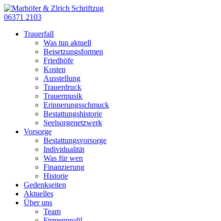
06371 2103
Trauerfall
Was tun aktuell
Beisetzungsformen
Friedhöfe
Kosten
Ausstellung
Trauerdruck
Trauermusik
Erinnerungsschmuck
Bestattungshistorie
Seelsorgenetzwerk
Vorsorge
Bestattungsvorsorge
Individualität
Was für wen
Finanzierung
Historie
Gedenkseiten
Aktuelles
Über uns
Team
Firmenprofil