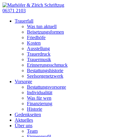
06371 2103
Trauerfall
Was tun aktuell
Beisetzungsformen
Friedhöfe
Kosten
Ausstellung
Trauerdruck
Trauermusik
Erinnerungsschmuck
Bestattungshistorie
Seelsorgenetzwerk
Vorsorge
Bestattungsvorsorge
Individualität
Was für wen
Finanzierung
Historie
Gedenkseiten
Aktuelles
Über uns
Team
Firmenprofil