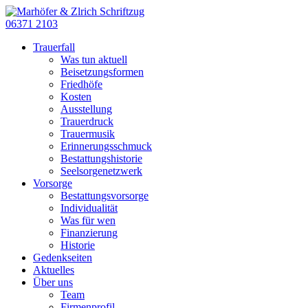
06371 2103
Trauerfall
Was tun aktuell
Beisetzungsformen
Friedhöfe
Kosten
Ausstellung
Trauerdruck
Trauermusik
Erinnerungsschmuck
Bestattungshistorie
Seelsorgenetzwerk
Vorsorge
Bestattungsvorsorge
Individualität
Was für wen
Finanzierung
Historie
Gedenkseiten
Aktuelles
Über uns
Team
Firmenprofil