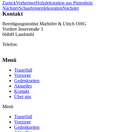
Zurück
Vorheriger
Holzdekoration aus Pinienholz
Nächster
Schaufensterdekoration
Nächster
Kontakt
Beerdigungsinstitut Marhöfer & Ulrich OHG
Vordere Imserstraße 3
66849 Landstuhl
Telefon:
06371 2103
info@marhoefer-ulrich.de
Menü
Trauerfall
Vorsorge
Gedenkseiten
Aktuelles
Kontakt
Über uns
Menü
Trauerfall
Vorsorge
Gedenkseiten