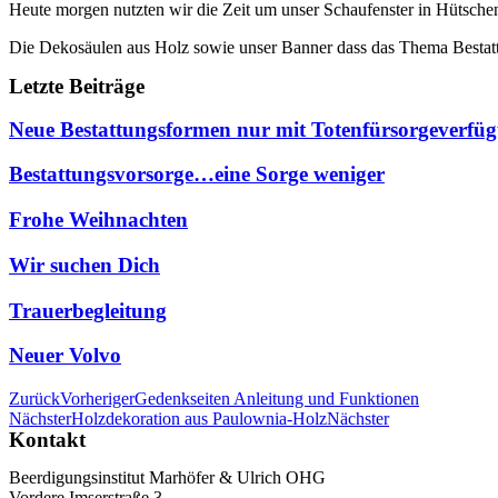
Heute morgen nutzten wir die Zeit um unser Schaufenster in Hütsche
Die Dekosäulen aus Holz sowie unser Banner dass das Thema Bestattun
Letzte Beiträge
Neue Bestattungsformen nur mit Totenfürsorgeverfü
Bestattungsvorsorge…eine Sorge weniger
Frohe Weihnachten
Wir suchen Dich
Trauerbegleitung
Neuer Volvo
Zurück
Vorheriger
Gedenkseiten Anleitung und Funktionen
Nächster
Holzdekoration aus Paulownia-Holz
Nächster
Kontakt
Beerdigungsinstitut Marhöfer & Ulrich OHG
Vordere Imserstraße 3