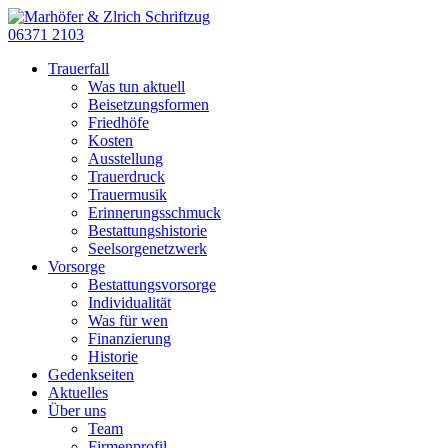
06371 2103
Trauerfall
Was tun aktuell
Beisetzungsformen
Friedhöfe
Kosten
Ausstellung
Trauerdruck
Trauermusik
Erinnerungsschmuck
Bestattungshistorie
Seelsorgenetzwerk
Vorsorge
Bestattungsvorsorge
Individualität
Was für wen
Finanzierung
Historie
Gedenkseiten
Aktuelles
Über uns
Team
Firmenprofil